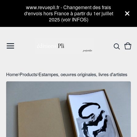
www.revuepli.fr - Changement des frais
d'envois hors France à partir du 1er juillet
2025 (voir INFOS)
Vie
0
cart
item
Home
Products
Estampes, oeuvres originales, livres d'artistes