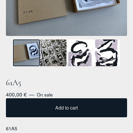
61A5
400,00
€
—
On sale
Add to cart
61A5