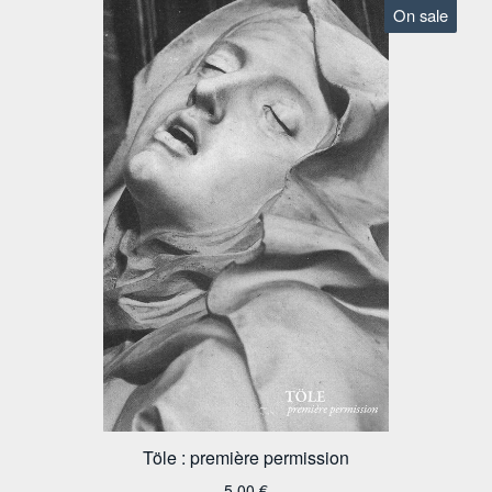
On sale
Töle : première permission
5,00
€