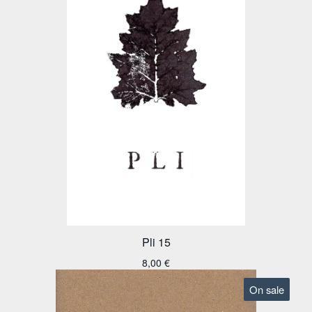
Pli 15
8,00
€
On sale