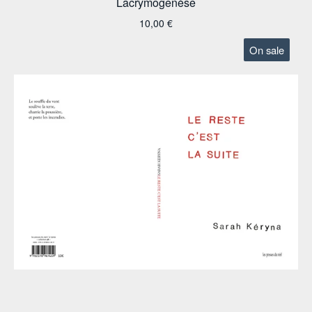
Lacrymogenèse
10,00
€
On sale