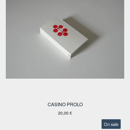
CASINO PROLO
20,00
€
On sale