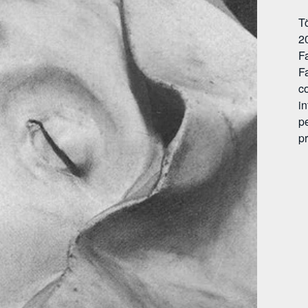
T
2
Fa
Fa
c
i
p
pr