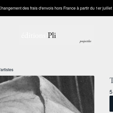
Changement des frais d'envois hors France à partir du 1er juille
artistes
T
5