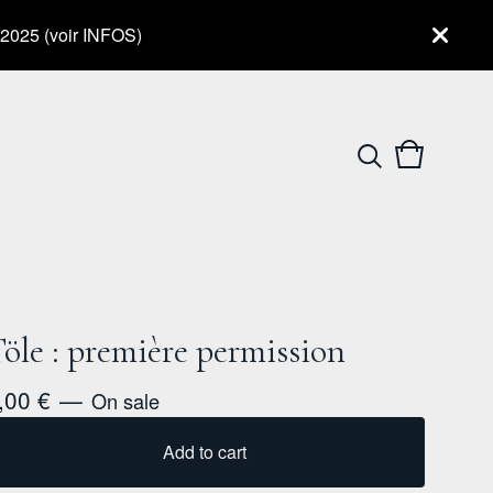
t 2025 (voir INFOS)
View
0
cart
items
öle : première permission
,00
€
—
On sale
Add to cart